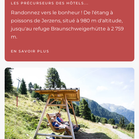
LES PRÉCURSEURS DES HÔTELS...
Randonnez vers le bonheur ! De l'étang à
poissons de Jerzens, situé à 980 m d'altitude,
jusqu'au refuge Braunschweigerhütte à 2 759
m.
EN SAVOIR PLUS