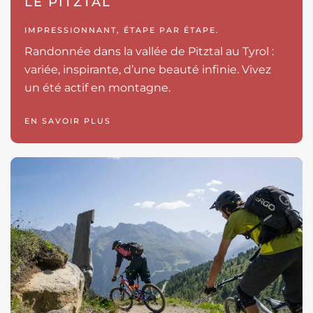
LE PITZTAL
IMPRESSIONNANT, ÉTAPE PAR ÉTAPE.
Randonnée dans la vallée de Pitztal au Tyrol :
variée, inspirante, d’une beauté infinie. Vivez
un été actif en montagne.
EN SAVOIR PLUS