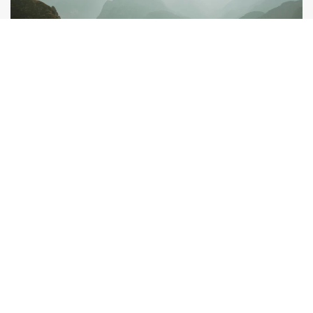
VACANCES À MOTO
QUAND LE VOYAGE EST LA DESTINATION !
Eine Menge Berge - eine Menge Kurven:
Spüre den Wind in deinen Haaren und tauche
ein in die faszinierende Natur. Schnapp dir dein
Motorrad und düse durch die malerischen
Pitztaler Berge, erkunde die Top-Routen durch
die atemberaubenden Alpen. Ein Kurztrip für
Motorrad-Enthusiasten in den Bergen in