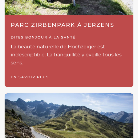
PARC ZIRBENPARK À JERZENS
DITES BONJOUR À LA SANTÉ
La beauté naturelle de Hochzeiger est
indescriptible. La tranquillité y éveille tous les
sens.
EN SAVOIR PLUS