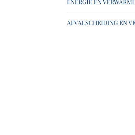
ENERGIE EN VERWARM
AFVALSCHEIDING EN V
51 Außergasse
6474 Jerzens im Pitztal