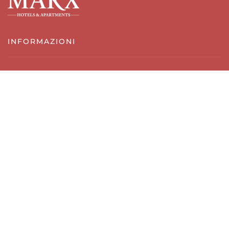
INFORMAZIONI
impronta
Protezione dei dati
Termini e Condizioni
Politica di cancellazione
Contatti e posizione
SERVIZI E REGIONE
Notiziario