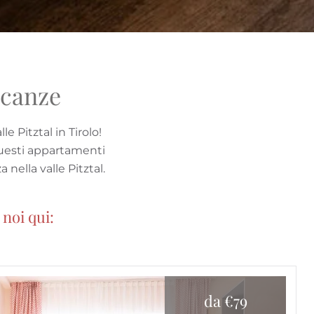
acanze
 Pitztal in Tirolo!
questi appartamenti
nella valle Pitztal.
 noi qui:
da €79