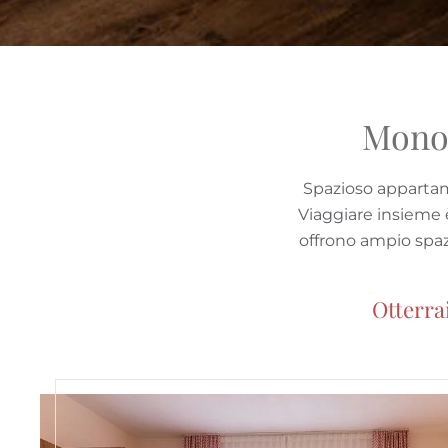
Monol
Spazioso appartame
Viaggiare insieme 
offrono ampio spazi
Otterrai